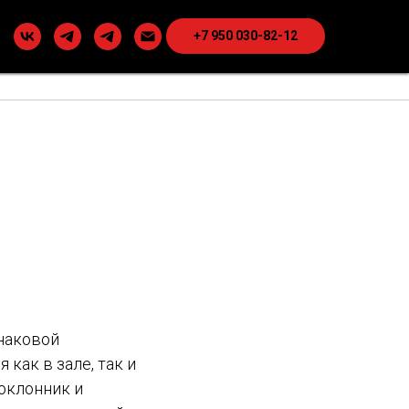
+7 950 030-82-12
инаковой
как в зале, так и
оклонник и