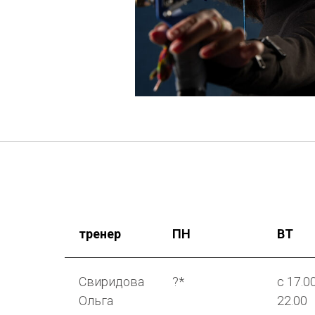
тренер
ПН
ВТ
Свиридова
?*
с 17.0
Ольга
22.00