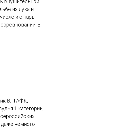
ль внушительной
ьбе из лука и
числе и с пары
 соревнований. В
ник ВЛГАФК,
судья 1 категории,
всероссийских
и даже немного