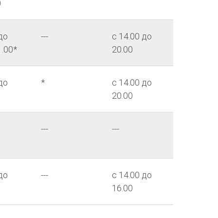
0
до
---
с 14.00 до
1.00*
20.00
до
*
с 14.00 до
20.00
---
---
до
---
с 14.00 до
16.00