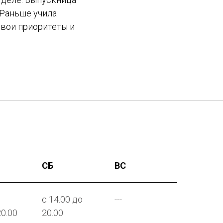
 Раньше учила
свои приоритеты и
СБ
ВС
с 14.00 до
---
20.00
20.00