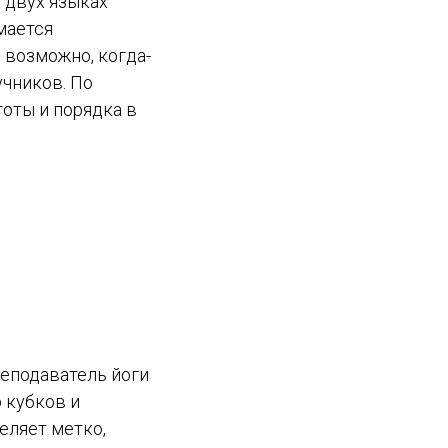
а двух языках
мается
 возможно, когда-
учников. По
оты и порядка в
реподаватель йоги
 кубков и
еляет метко,