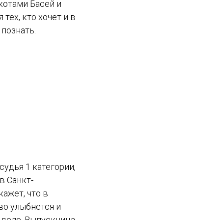
котами Басей и
тех, кто хочет и в
 познать.
судья 1 категории,
в Санкт-
кажет, что в
во улыбнется и
м деле. Выпускница