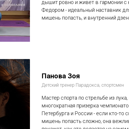
дышит ровно и живет в гармонии с 
Федором - идеальный наставник для 
мишень попасть, и внутренний дзен
Панова Зоя
Детский тренер Парадокса, спортсмен
Мастер спорта по стрельбе из лука, 
многократная призерка чемпионато
Петербурга и России - если кто-то с
мишень попасть сложно, она вежли
покажет, как это делается на само