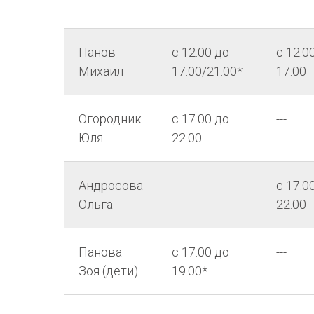
Панов
с 12.00 до
с 12.0
Михаил
17.00/21.00*
17.00
Огородник
с 17.00 до
---
Юля
22.00
Андросова
---
с 17.0
Ольга
22.00
Панова
с 17.00 до
---
Зоя (дети)
19.00*