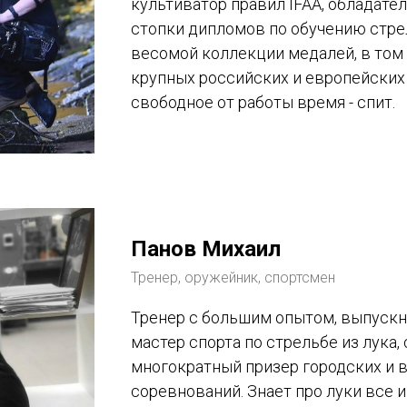
культиватор правил IFAA, обладате
стопки дипломов по обучению стрел
весомой коллекции медалей, в том 
крупных российских и европейских
свободное от работы время - спит.
Панов Михаил
Тренер, оружейник, спортсмен
Тренер с большим опытом, выпуск
мастер спорта по стрельбе из лука, 
многократный призер городских и 
соревнований. Знает про луки все 