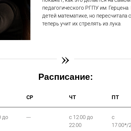
педагогического РГПУ им. Герцена.
детей математике, но пересчитала 
теперь учит их стрелять из лука.
»
Расписание:
СР
ЧТ
ПТ
0 до
---
с 12.00 до
с
22.00
17.00*/