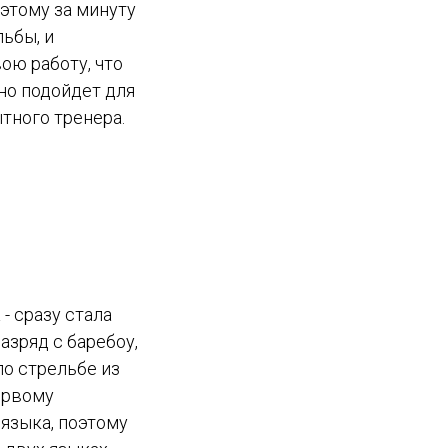
оэтому за минуту
льбы, и
ою работу, что
но подойдет для
ытного тренера.
- сразу стала
азряд с баребоу,
по стрельбе из
первому
 языка, поэтому