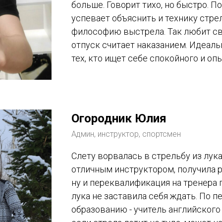
больше. Говорит тихо, но быстро. П
успевает объяснить и технику стре
философию выстрела. Так любит св
отпуск считает наказанием. Идеаль
тех, кто ищет себе спокойного и оп
Огородник Юлия
Админ, инструктор, спортсмен
Слету ворвалась в стрельбу из лука 
отличным инструктором, получила р
ну и переквалификация на тренера 
лука не заставила себя ждать. По 
образованию - учитель английского