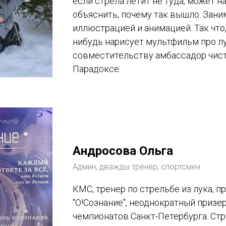
если стрела летит не туда, может н
объяснить, почему так вышло. Зани
иллюстрацией и анимацией. Так что,
нибудь нарисует мультфильм про л
совместительству амбассадор чист
Парадоксе.
Андросова Ольга
Админ, дважды тренер, спортсмен
КМС, тренер по стрельбе из лука, п
"О!Сознание", неоднократный призер
чемпионатов Санкт-Петербурга. Стр